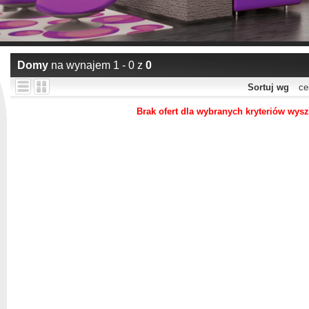
Domy
na wynajem 1 - 0 z
0
Sortuj wg
ce
Brak ofert dla wybranych kryteriów wys