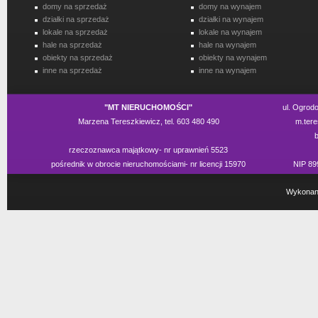
domy na sprzedaż
domy na wynajem
działki na sprzedaż
działki na wynajem
lokale na sprzedaż
lokale na wynajem
hale na sprzedaż
hale na wynajem
obiekty na sprzedaż
obiekty na wynajem
inne na sprzedaż
inne na wynajem
"MT NIERUCHOMOŚCI"
ul. Ogrod
Marzena Tereszkiewicz, tel. 603 480 490
m.tere
rzeczoznawca majątkowy- nr uprawnień 5523
pośrednik w obrocie nieruchomościami- nr licencji 15970
NIP 89
Wykonan