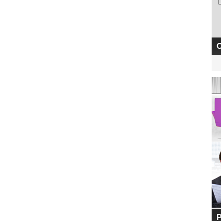
L
O
P