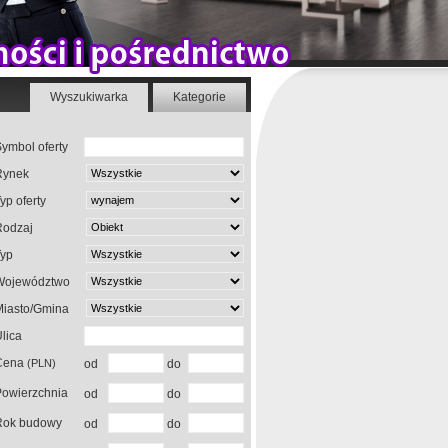
Wyszukiwarka
Kategorie
ymbol oferty
Rynek
yp oferty
Rodzaj
Typ
Województwo
Miasto/Gmina
lica
Cena
(PLN)
od
do
Powierzchnia
od
do
Rok budowy
od
do