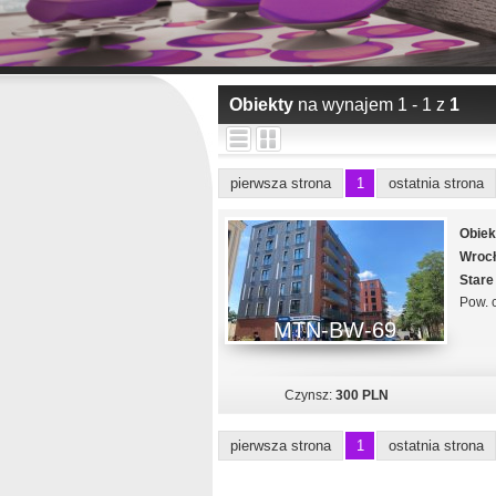
Obiekty
na wynajem 1 - 1 z
1
pierwsza strona
1
ostatnia strona
Obiek
Wroc
Stare
Pow. c
MTN-BW-69
Czynsz:
300 PLN
pierwsza strona
1
ostatnia strona