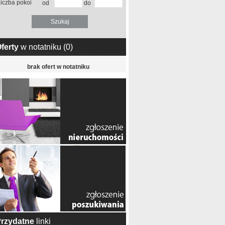
iczba pokoi
od
do
ferty
w notatniku (
0
)
brak ofert w notatniku
rzydatne
linki