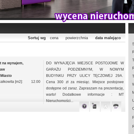
Sortuj wg
cena
powierzchnia
data malejąco
S
T
t na wynajem,
DO WYNAJĘCIA MIEJSCE POSTOJOWE W
ław
GARAŻU PODZIEMNYM, W NOWYM
 Miasto
BUDYNKU PRZY ULICY TĘCZOWEJ 29A.
ałkowita [m2]:
12.00
Cena 300 zł za miesiąc. Miejsce postojowe
dostępne od zaraz. Zapraszam na prezentację,
warto! Dodatkowe informacje : MT
U
Nieruchomości...