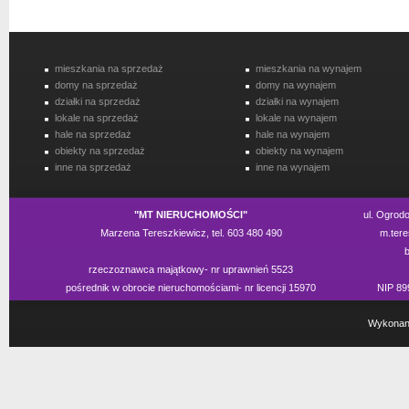
mieszkania na sprzedaż
mieszkania na wynajem
domy na sprzedaż
domy na wynajem
działki na sprzedaż
działki na wynajem
lokale na sprzedaż
lokale na wynajem
hale na sprzedaż
hale na wynajem
obiekty na sprzedaż
obiekty na wynajem
inne na sprzedaż
inne na wynajem
"MT NIERUCHOMOŚCI"
ul. Ogrod
Marzena Tereszkiewicz, tel. 603 480 490
m.tere
rzeczoznawca majątkowy- nr uprawnień 5523
pośrednik w obrocie nieruchomościami- nr licencji 15970
NIP 89
Wykonan