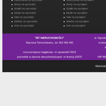
mieszkania na sprzedaż
mieszkania na wynajem
domy na sprzedaż
domy na wynajem
działki na sprzedaż
działki na wynajem
lokale na sprzedaż
lokale na wynajem
hale na sprzedaż
hale na wynajem
obiekty na sprzedaż
obiekty na wynajem
inne na sprzedaż
inne na wynajem
"MT NIERUCHOMOŚCI"
ul. Ogrod
Marzena Tereszkiewicz, tel. 603 480 490
m.tere
rzeczoznawca majątkowy- nr uprawnień 5523
pośrednik w obrocie nieruchomościami- nr licencji 15970
NIP 89
Wykonan