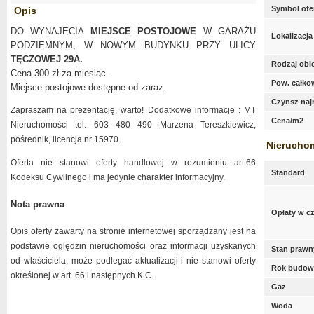
Symbol ofe
Opis
DO WYNAJĘCIA
MIEJSCE POSTOJOWE
W GARAŻU
Lokalizacja
PODZIEMNYM, W NOWYM BUDYNKU PRZY ULICY
TĘCZOWEJ 29A.
Rodzaj obi
Cena 300 zł za miesiąc.
Pow. całko
Miejsce postojowe dostępne od zaraz.
Czynsz na
Zapraszam na prezentację, warto! Dodatkowe informacje : MT
Cena/m2
Nieruchomości tel. 603 480 490 Marzena Tereszkiewicz,
pośrednik, licencja nr 15970.
Nierucho
Oferta nie stanowi oferty handlowej w rozumieniu art.66
Standard
Kodeksu Cywilnego i ma jedynie charakter informacyjny.
Nota prawna
Opłaty w c
Opis oferty zawarty na stronie internetowej sporządzany jest na
podstawie oględzin nieruchomości oraz informacji uzyskanych
Stan prawn
od właściciela, może podlegać aktualizacji i nie stanowi oferty
Rok budow
określonej w art. 66 i następnych K.C.
Gaz
Woda