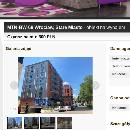
MTN-BW-69 Wrocław, Stare Miasto
- obiekt na wynajem
Czynsz najmu: 300 PLN
Galeria zdjęć
Dane age
Imię i nazw
Telefon k
Nr licencji
Osoba od
Nr licencji
1
/
4
Szczegóły